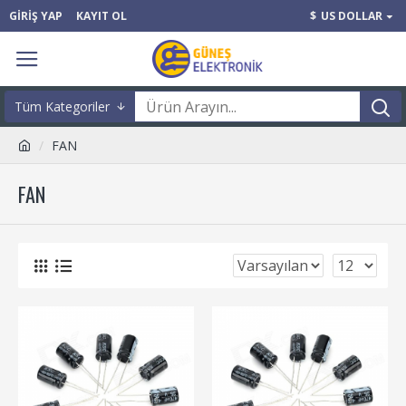
GIRIŞ YAP
KAYIT OL
$
US DOLLAR
Tüm Kategoriler
FAN
FAN