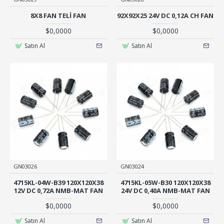
8X8 FAN TELİ FAN
92X92X25 24V DC 0,12A CH FAN
$0,0000
$0,0000
Satın Al
Satın Al
GN03026
GN03024
4715KL-04W-B39 120X120X38
4715KL-05W-B30 120X120X38
12V DC 0,72A NMB-MAT FAN
24V DC 0,40A NMB-MAT FAN
$0,0000
$0,0000
Satın Al
Satın Al