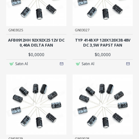
GN03025
GN03027
AFB0912HH 92X92X25 12V DC
TYP 4148 XP 120X120X38 48V
0,40A DELTA FAN
DC 3,5W PAPST FAN
$0,0000
$0,0000
Satın Al
Satın Al
GN03029
GN03028